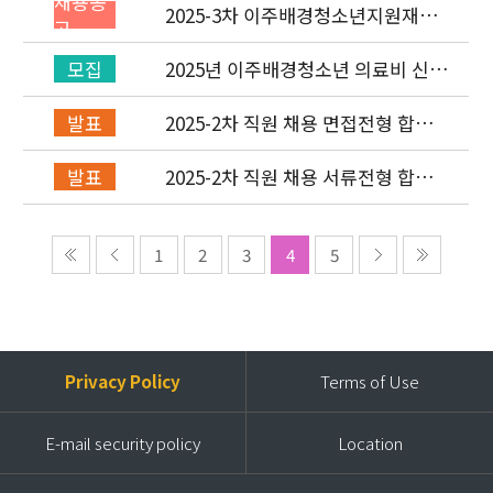
채용공
2025-3차 이주배경청소년지원재단
고
직원(기획운영실/회계) 채용공고
(~7/6)
2025년 이주배경청소년 의료비 신청
모집
(2차) 안내
2025-2차 직원 채용 면접전형 합격
발표
자 발표 및 적격심사 안내
2025-2차 직원 채용 서류전형 합격
발표
자 발표 및 면접전형 안내
1
2
3
4
5
Privacy Policy
Terms of Use
E-mail security policy
Location