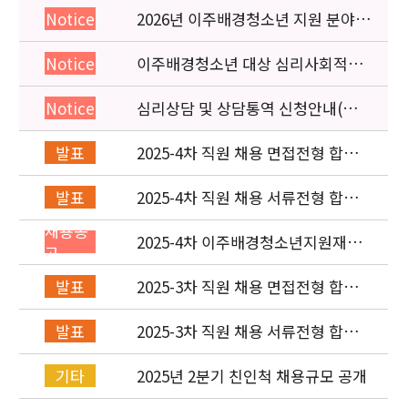
2026년 이주배경청소년 지원 분야
Notice
종사자 역량강화 교육 일정 안내
이주배경청소년 대상 심리사회적응
Notice
검사 연수동영상 개편 안내
심리상담 및 상담통역 신청안내(의뢰
Notice
서첨부)
2025-4차 직원 채용 면접전형 합격
발표
자 및 적격심사 안내
2025-4차 직원 채용 서류전형 합격
발표
자 발표 및 면접전형 안내
채용공
2025-4차 이주배경청소년지원재단
고
직원(사업운영부) 채용공고 (~8/4)
2025-3차 직원 채용 면접전형 합격
발표
자 발표 및 적격심사 안내
2025-3차 직원 채용 서류전형 합격
발표
자 발표 및 면접전형 안내
2025년 2분기 친인척 채용규모 공개
기타