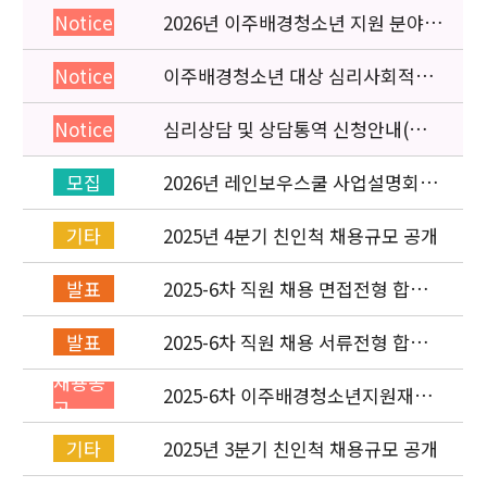
2026년 이주배경청소년 지원 분야
Notice
종사자 역량강화 교육 일정 안내
이주배경청소년 대상 심리사회적응
Notice
검사 연수동영상 개편 안내
심리상담 및 상담통역 신청안내(의뢰
Notice
서첨부)
2026년 레인보우스쿨 사업설명회(온
모집
라인) 안내
2025년 4분기 친인척 채용규모 공개
기타
2025-6차 직원 채용 면접전형 합격
발표
자 발표 및 적격심사 안내
2025-6차 직원 채용 서류전형 합격
발표
자 발표 및 면접전형 안내
채용공
2025-6차 이주배경청소년지원재단
고
직원(기획운영실) 채용공고
(~11/16)
2025년 3분기 친인척 채용규모 공개
기타