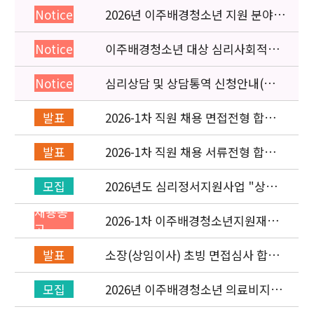
2026년 이주배경청소년 지원 분야
Notice
종사자 역량강화 교육 일정 안내
이주배경청소년 대상 심리사회적응
Notice
검사 연수동영상 개편 안내
심리상담 및 상담통역 신청안내(의뢰
Notice
서첨부)
2026-1차 직원 채용 면접전형 합격
발표
자 발표 및 적격심사 안내
2026-1차 직원 채용 서류전형 합격
발표
자 발표 및 면접전형 안내
2026년도 심리정서지원사업 "상담
모집
통역지원사(중국어, 베트남어, 러시
채용공
아어어, 몽골어)" 선발 공고
2026-1차 이주배경청소년지원재단
고
직원(기획운영실/사업운영부) 채용
공고 (~3/22)
소장(상임이사) 초빙 면접심사 합격
발표
자 발표
2026년 이주배경청소년 의료비지원
모집
사업 안내(사업 마감)