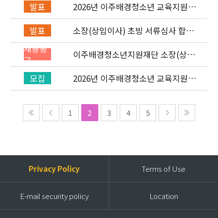
2026년 이주배경청소년 교육지원사
발표
업 레인보우스쿨 개설기관 선정 결과
소장(상임이사) 초빙 서류심사 합격
발표
자 발표 및 면접 심사 안내
채용공
이주배경청소년지원재단 소장(상임
고
이사) 초빙 공고
2026년 이주배경청소년 교육지원사
모집
업 ‘레인보우스쿨’ 개설기관 신청 공
고
1
2
3
4
5
Privacy Policy
Terms of Use
E-mail security policy
Location