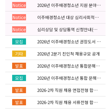
2026년 이주배경청소년 지원 분야
Notice
종사자 역량강화 교육 일정 안내
이주배경청소년 대상 심리사회적응
Notice
검사 연수동영상 개편 안내
심리상담 및 상담통역 신청안내(의뢰
Notice
서첨부)
2026년 이주배경청소년 권장도서 목
모집
록 구성을 위한 청소년 참여 이벤트
안내
2026년 2분기 친인척 채용규모 공개
기타
2026년 이주배경청소년 통합문해력
발표
교육지원사업 수행기관 선정 결과 발
표
2026년 이주배경청소년 통합 문해력
모집
교육지원 사업 위탁기관 신청 공고
2026-2차 직원 채용 면접전형 합격
발표
자 발표 및 적격심사 안내
2026-2차 직원 채용 서류전형 합격
발표
자 발표 및 면접전형 안내