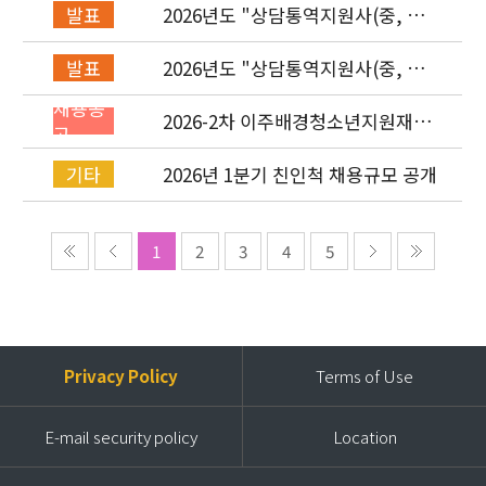
2026년도 "상담통역지원사(중, 베,
발표
러, 몽)" 면접심사 합격자 발표
2026년도 "상담통역지원사(중, 베,
발표
러, 몽)" 서류심사 합격자 발표
채용공
2026-2차 이주배경청소년지원재단
고
직원(기획운영실/사업운영부/개발
협력부) 채용공고 (~4/26)
2026년 1분기 친인척 채용규모 공개
기타
1
2
3
4
5
Privacy Policy
Terms of Use
E-mail security policy
Location