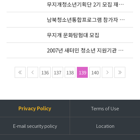
무지개청소년기획단 2기 모집 재공
고
남북청소년통합프로그램 참가자 모
집 연장
무지개 문화탐험대 모집
2007년 새터민 청소년 지원기관 공
동협력사업 선정기관 공고
136
137
138
139
140
Privacy Policy
Terms of Use
E-mail security policy
Location