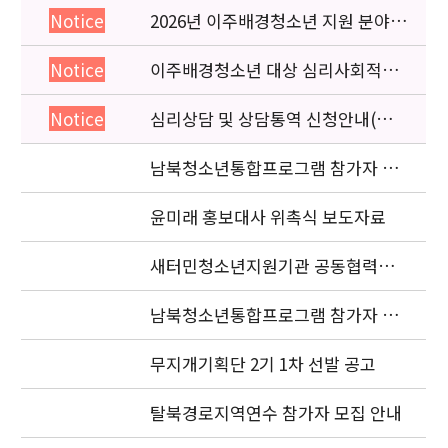
2026년 이주배경청소년 지원 분야
Notice
종사자 역량강화 교육 일정 안내
이주배경청소년 대상 심리사회적응
Notice
검사 연수동영상 개편 안내
심리상담 및 상담통역 신청안내(의뢰
Notice
서첨부)
남북청소년통합프로그램 참가자 공
고
윤미래 홍보대사 위촉식 보도자료
새터민청소년지원기관 공동협력사
업 현장점검 자료요청
남북청소년통합프로그램 참가자 선
발 안내
무지개기획단 2기 1차 선발 공고
탈북경로지역연수 참가자 모집 안내