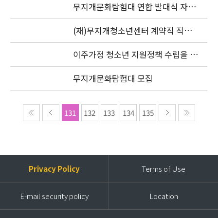
식
무지개문화탐험대 연합 발대식 자원
봉사자 모집 공고
(재)무지개청소년센터 계약직 직원
최종합격자 안내
이주가정 청소년 지원정책 수립을 위
한 국제 심포지엄
무지개문화탐험대 모집
131
132
133
134
135
Privacy Policy
Terms of Use
E-mail security policy
Location