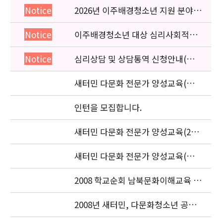
2026년 이주배경청소년 지원 분야
Notice
종사자 역량강화 교육 일정 안내
이주배경청소년 대상 심리사회적응
Notice
검사 연수동영상 개편 안내
심리상담 및 상담통역 신청안내(의뢰
Notice
서첨부)
새터민 다문화 전문가 양성교육(입문
2차) 최종 참석자 명단
인턴을 모집합니다.
새터민 다문화 전문가 양성교육(2차)
참석자 명단
새터민 다문화 전문가 양성교육(입문
2차) 참가자 모집
2008 학교순회 남북문화이해교육 실
시
2008년 새터민, 다문화청소년 공동
협력사업 현장점검 및 중간보고서 양