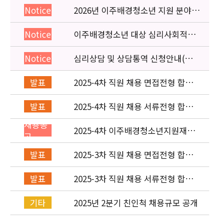
2026년 이주배경청소년 지원 분야
Notice
종사자 역량강화 교육 일정 안내
이주배경청소년 대상 심리사회적응
Notice
검사 연수동영상 개편 안내
심리상담 및 상담통역 신청안내(의뢰
Notice
서첨부)
2025-4차 직원 채용 면접전형 합격
발표
자 및 적격심사 안내
2025-4차 직원 채용 서류전형 합격
발표
자 발표 및 면접전형 안내
채용공
2025-4차 이주배경청소년지원재단
고
직원(사업운영부) 채용공고 (~8/4)
2025-3차 직원 채용 면접전형 합격
발표
자 발표 및 적격심사 안내
2025-3차 직원 채용 서류전형 합격
발표
자 발표 및 면접전형 안내
2025년 2분기 친인척 채용규모 공개
기타