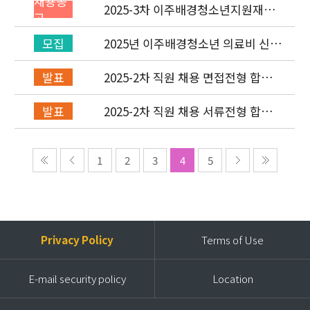
채용공
2025-3차 이주배경청소년지원재단
고
직원(기획운영실/회계) 채용공고
(~7/6)
2025년 이주배경청소년 의료비 신청
모집
(2차) 안내
2025-2차 직원 채용 면접전형 합격
발표
자 발표 및 적격심사 안내
2025-2차 직원 채용 서류전형 합격
발표
자 발표 및 면접전형 안내
1
2
3
4
5
Privacy Policy
Terms of Use
E-mail security policy
Location