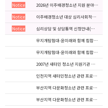
2026년 이주배경청소년 지원 분야
Notice
종사자 역량강화 교육 일정 안내
이주배경청소년 대상 심리사회적응
Notice
검사 연수동영상 개편 안내
심리상담 및 상담통역 신청안내(의뢰
Notice
서첨부)
무지개탐험대-윤미래와 함께 힙합을
배워요 (사진2 )
무지개탐험대-윤미래와 함께 힙합을
배워요(사진 1)
2007년 새터민 청소년 지원기관 공
동협력사업 중간보고서 요청
인천지역 새터민청소년 관련 프로젝
트 조정자 모집 재공고
부산지역 다문화청소년 관련 프로젝
트 조정자 최종 합격자 발표
부산지역 다문화청소년 관련 프로젝
트 조정자 1차 서류전형 합격자 발표