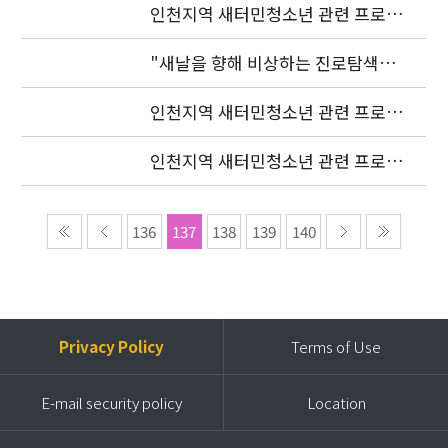
인천지역 새터민청소년 관련 프로젝
트 조정자 모집 발표
"새날을 향해 비상하는 진로탐색여
행"(장소변경)
인천지역 새터민청소년 관련 프로젝
트 조정자 모집 발표 연기
인천지역 새터민청소년 관련 프로젝
트 조정자 모집공고
136
137
138
139
140
Privacy Policy
Terms of Use
E-mail security policy
Location