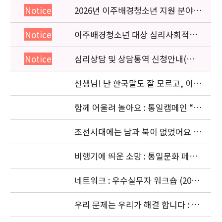
2026년 이주배경청소년 지원 분야
Notice
종사자 역량강화 교육 일정 안내
이주배경청소년 대상 심리사회적응
Notice
검사 연수동영상 개편 안내
심리상담 및 상담통역 신청안내(의뢰
Notice
서첨부)
선생님! 난 한국말도 잘 모르고, 이젠
몽골말도 잘 모르겠어요: 이주청소년
관련
함께 어울려 놀아요 : 통일캠페인 “얼
싸안고” 공동주최 (2006. 11.5)
조선시대에는 남과 북이 없었어요 :
경복궁 돌아보기 (2006. 10. 4)
비행기에 띄운 소망 : 통일문화 페스
티벌 [남북청소년대화] (2006. 9.18-
9.20)
네트워크 : 우수실무자 워크숍 (2006.
9. 18 ~ 9. 22)
우리 문제는 우리가 해결 합니다 : 청
소년기획단의 활동 (2006. 8.24-