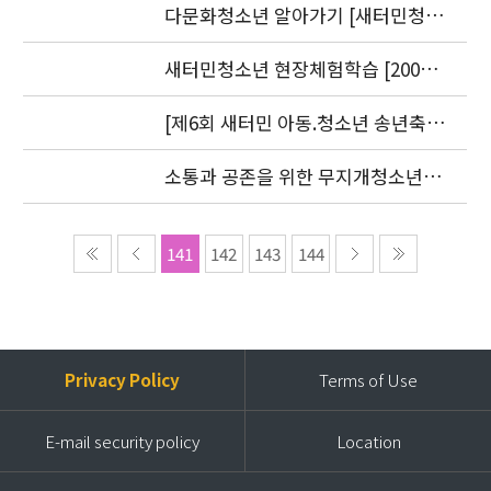
9.20)
다문화청소년 알아가기 [새터민청소
년] 편 발간(2006. 7.25)
새터민청소년 현장체험학습 [2006.
8. 30-31]
[제6회 새터민 아동.청소년 송년축
제] 2006 더 크고 싶은 아이들
소통과 공존을 위한 무지개청소년센
터 세미나 2006 언론보도자료
141
142
143
144
Privacy Policy
Terms of Use
E-mail security policy
Location