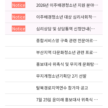
2026년 이주배경청소년 지원 분야
Notice
종사자 역량강화 교육 일정 안내
이주배경청소년 대상 심리사회적응
Notice
검사 연수동영상 개편 안내
심리상담 및 상담통역 신청안내(의뢰
Notice
서첨부)
종합서비스망 구축 관련 전문아르바
이트생 모집
부산지역 다문화청소년 관련 프로젝
트 조정자 모집 공고
홍보대사 위촉식 및 무지개 문화탐험
대 발대식
무지개청소년기획단 2기 선발
탈북경로지역연수 참가자 공고
7월 25일 윤미래 홍보대사 위촉식 사
진(4)