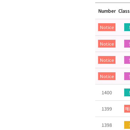
Number
Class
Notice
Notice
Notice
Notice
1400
1399
채
1398