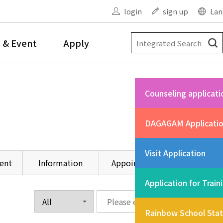
login
sign up
Lan
 & Event
Apply
Counseling applicati
DAGAGAM Applicati
Visit Application
ent
Information
Appointment
Other
Application for Train
Rainbow School Sta