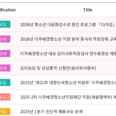
ification
Title
2026년 청소년 다문화감수성 증진 프로그램 「다가감
모집
2026년 이주배경청소년 지원 분야 종사자 역량강화 교
안내
이주배경청소년 대상 심리사회적응검사 연수동영상 개
안내
심리상담 및 상담통역 신청안내(의뢰서첨부)
안내
2025년 '제21회 대한민국청소년 박람회' 이주배경청
모집
부스 자원봉사자 신청·접수
2025-2차 이주배경청소년지원재단 직원(개발협력부) 채용
용공고
2025년 1분기 친인척 채용규모 공개
기타