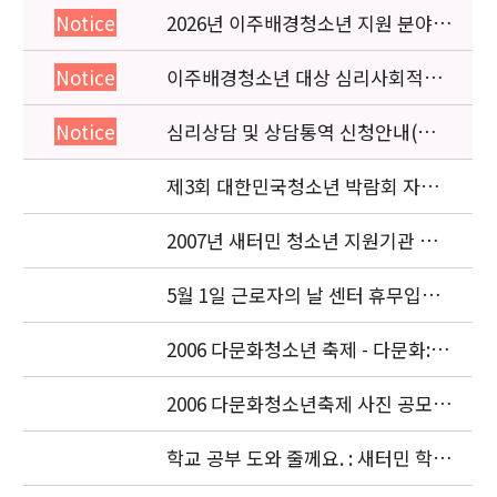
2026년 이주배경청소년 지원 분야
Notice
종사자 역량강화 교육 일정 안내
이주배경청소년 대상 심리사회적응
Notice
검사 연수동영상 개편 안내
심리상담 및 상담통역 신청안내(의뢰
Notice
서첨부)
제3회 대한민국청소년 박람회 자원
봉사자 모집
2007년 새터민 청소년 지원기관 공
동협력사업 공모 안내
5월 1일 근로자의 날 센터 휴무입니
다.
2006 다문화청소년 축제 - 다문화:共
存(공존).
2006 다문화청소년축제 사진 공모전
안내
학교 공부 도와 줄께요. : 새터민 학생
기초학력 측정 (2006. 9.14~2007.2)