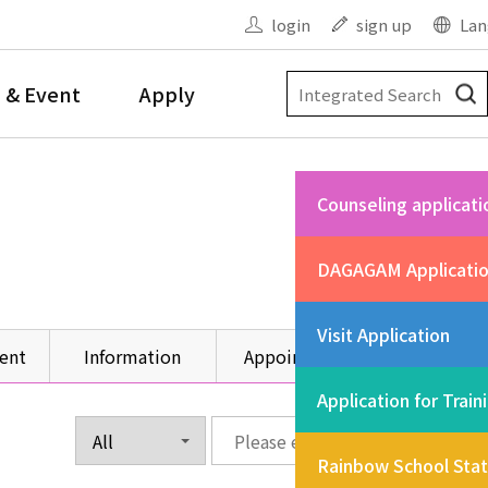
login
sign up
Lan
 & Event
Apply
Counseling applicati
DAGAGAM Applicati
Visit Application
ent
Information
Appointment
Other
Application for Train
Rainbow School Sta