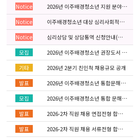
2026년 이주배경청소년 지원 분야
Notice
종사자 역량강화 교육 일정 안내
이주배경청소년 대상 심리사회적응
Notice
검사 연수동영상 개편 안내
심리상담 및 상담통역 신청안내(의뢰
Notice
서첨부)
2026년 이주배경청소년 권장도서 목
모집
록 구성을 위한 청소년 참여 이벤트
안내
2026년 2분기 친인척 채용규모 공개
기타
2026년 이주배경청소년 통합문해력
발표
교육지원사업 수행기관 선정 결과 발
표
2026년 이주배경청소년 통합 문해력
모집
교육지원 사업 위탁기관 신청 공고
2026-2차 직원 채용 면접전형 합격
발표
자 발표 및 적격심사 안내
2026-2차 직원 채용 서류전형 합격
발표
자 발표 및 면접전형 안내