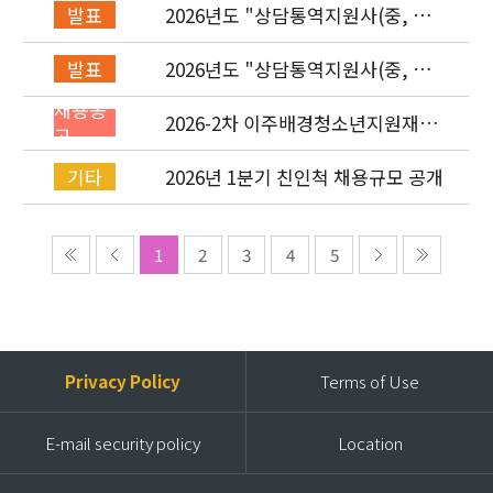
2026년도 "상담통역지원사(중, 베,
발표
러, 몽)" 면접심사 합격자 발표
2026년도 "상담통역지원사(중, 베,
발표
러, 몽)" 서류심사 합격자 발표
채용공
2026-2차 이주배경청소년지원재단
고
직원(기획운영실/사업운영부/개발
협력부) 채용공고 (~4/26)
2026년 1분기 친인척 채용규모 공개
기타
1
2
3
4
5
Privacy Policy
Terms of Use
E-mail security policy
Location