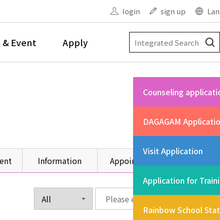
login
sign up
Lan
 & Event
Apply
Counseling applicati
DAGAGAM Applicati
Visit Application
ent
Information
Appointment
Other
Application for Train
Rainbow School Sta