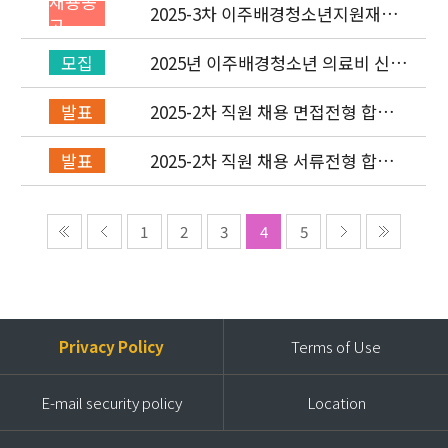
채용공
2025-3차 이주배경청소년지원재단
고
직원(기획운영실/회계) 채용공고
(~7/6)
2025년 이주배경청소년 의료비 신청
모집
(2차) 안내
2025-2차 직원 채용 면접전형 합격
발표
자 발표 및 적격심사 안내
2025-2차 직원 채용 서류전형 합격
발표
자 발표 및 면접전형 안내
1
2
3
4
5
Privacy Policy
Terms of Use
E-mail security policy
Location