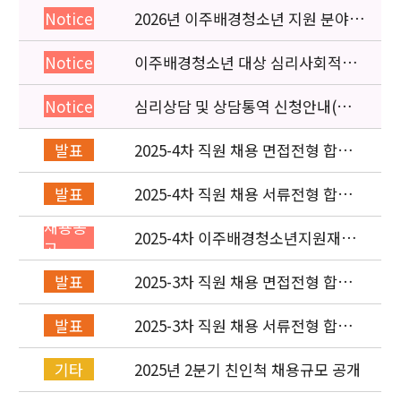
2026년 이주배경청소년 지원 분야
Notice
종사자 역량강화 교육 일정 안내
이주배경청소년 대상 심리사회적응
Notice
검사 연수동영상 개편 안내
심리상담 및 상담통역 신청안내(의뢰
Notice
서첨부)
2025-4차 직원 채용 면접전형 합격
발표
자 및 적격심사 안내
2025-4차 직원 채용 서류전형 합격
발표
자 발표 및 면접전형 안내
채용공
2025-4차 이주배경청소년지원재단
고
직원(사업운영부) 채용공고 (~8/4)
2025-3차 직원 채용 면접전형 합격
발표
자 발표 및 적격심사 안내
2025-3차 직원 채용 서류전형 합격
발표
자 발표 및 면접전형 안내
2025년 2분기 친인척 채용규모 공개
기타