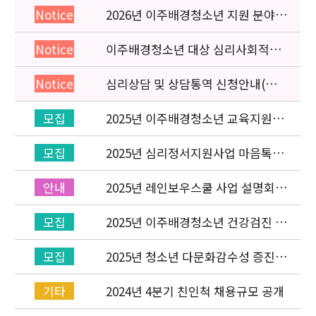
2026년 이주배경청소년 지원 분야
Notice
종사자 역량강화 교육 일정 안내
이주배경청소년 대상 심리사회적응
Notice
검사 연수동영상 개편 안내
심리상담 및 상담통역 신청안내(의뢰
Notice
서첨부)
2025년 이주배경청소년 교육지원사
모집
업 ‘레인보우스쿨’ 개설기관 신청 공
고
2025년 심리정서지원사업 마음톡톡
모집
상담사 선발
2025년 레인보우스쿨 사업 설명회
안내
(온라인) 안내
2025년 이주배경청소년 건강검진 신
모집
청 접수(상시)
2025년 청소년 다문화감수성 증진
모집
프로그램「다가감」번역본 수요조
사
2024년 4분기 친인척 채용규모 공개
기타