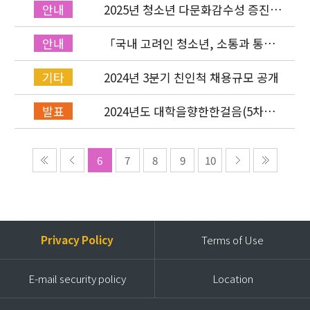
2025년 청소년 다문화감수성 증진
안내
프로그램「다가감」온라인 설명회
진행
「국내 고려인 청소년, 소통과 통합
안내
을 위한 실질적 지원 방안」정책토론
회 신청 접수
2024년 3분기 친인척 채용규모 공개
기타
2024년도 대학을향한한걸음(5차년
발표
도) 장학생 최종 선발
6
7
8
9
10
Privacy Policy
Terms of Use
E-mail security policy
Location