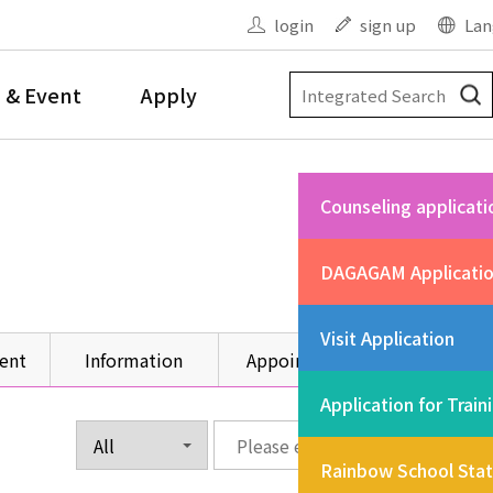
login
sign up
Lan
 & Event
Apply
Counseling applicati
DAGAGAM Applicati
Visit Application
ent
Information
Appointment
Other
Application for Train
Rainbow School Sta