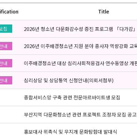
ification
Title
2026년 청소년 다문화감수성 증진 프로그램 「다가감
모집
2026년 이주배경청소년 지원 분야 종사자 역량강화 교
안내
이주배경청소년 대상 심리사회적응검사 연수동영상 개
안내
심리상담 및 상담통역 신청안내(의뢰서첨부)
안내
종합서비스망 구축 관련 전문아르바이트생 모집
부산지역 다문화청소년 관련 프로젝트 조정자 모집 공고
홍보대사 위촉식 및 무지개 문화탐험대 발대식