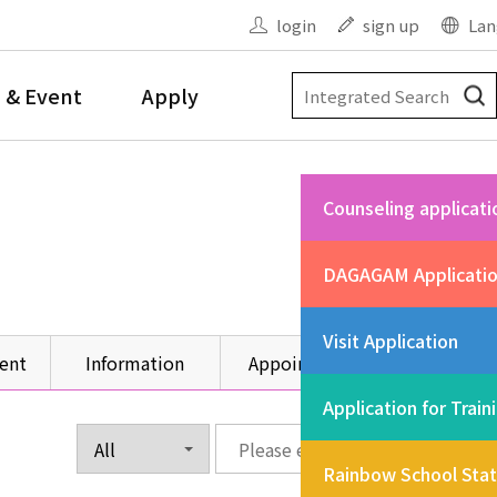
login
sign up
Lan
 & Event
Apply
Counseling applicati
DAGAGAM Applicati
Visit Application
ent
Information
Appointment
Other
Application for Train
Rainbow School Sta