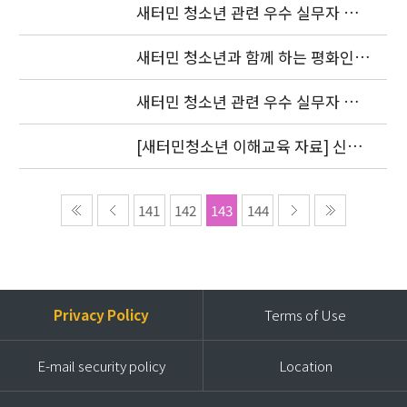
새터민 청소년 관련 우수 실무자 워
크숍 참가자 명단 발표(1차)
새터민 청소년과 함께 하는 평화인권
세미나
새터민 청소년 관련 우수 실무자 워
크숍 안내
[새터민청소년 이해교육 자료] 신청
하세요
141
142
143
144
Privacy Policy
Terms of Use
E-mail security policy
Location