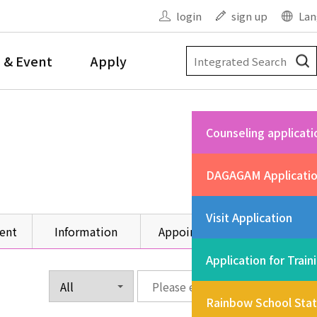
login
sign up
Lan
 & Event
Apply
Counseling applicati
DAGAGAM Applicati
Visit Application
ent
Information
Appointment
Other
Application for Train
Rainbow School Sta