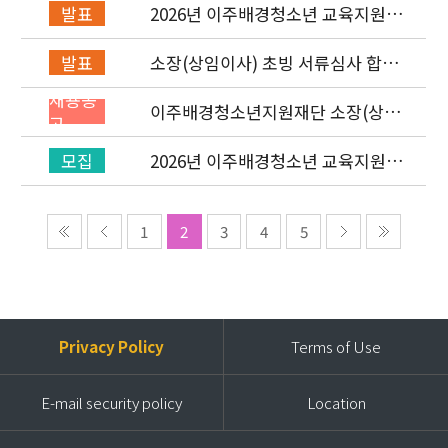
2026년 이주배경청소년 교육지원사
발표
업 레인보우스쿨 개설기관 선정 결과
소장(상임이사) 초빙 서류심사 합격
발표
자 발표 및 면접 심사 안내
채용공
이주배경청소년지원재단 소장(상임
고
이사) 초빙 공고
2026년 이주배경청소년 교육지원사
모집
업 ‘레인보우스쿨’ 개설기관 신청 공
고
1
2
3
4
5
Privacy Policy
Terms of Use
E-mail security policy
Location