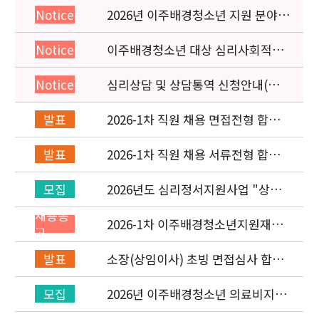
2026년 이주배경청소년 지원 분야
Notice
종사자 역량강화 교육 일정 안내
이주배경청소년 대상 심리사회적응
Notice
검사 연수동영상 개편 안내
심리상담 및 상담통역 신청안내(의뢰
Notice
서첨부)
2026-1차 직원 채용 면접전형 합격
발표
자 발표 및 적격심사 안내
2026-1차 직원 채용 서류전형 합격
발표
자 발표 및 면접전형 안내
2026년도 심리정서지원사업 "상담
모집
통역지원사(중국어, 베트남어, 러시
채용공
아어어, 몽골어)" 선발 공고
2026-1차 이주배경청소년지원재단
고
직원(기획운영실/사업운영부) 채용
공고 (~3/22)
소장(상임이사) 초빙 면접심사 합격
발표
자 발표
2026년 이주배경청소년 의료비지원
모집
사업 안내(사업 마감)