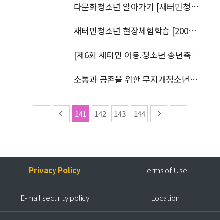
9.20)
다문화청소년 알아가기 [새터민청소
년] 편 발간(2006. 7.25)
새터민청소년 현장체험학습 [2006.
8. 30-31]
[제6회 새터민 아동.청소년 송년축
제] 2006 더 크고 싶은 아이들
소통과 공존을 위한 무지개청소년센
터 세미나 2006 언론보도자료
141
142
143
144
Privacy Policy
Terms of Use
E-mail security policy
Location