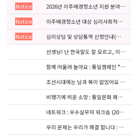
2026년 이주배경청소년 지원 분야
Notice
종사자 역량강화 교육 일정 안내
이주배경청소년 대상 심리사회적응
Notice
검사 연수동영상 개편 안내
심리상담 및 상담통역 신청안내(의뢰
Notice
서첨부)
선생님! 난 한국말도 잘 모르고, 이젠
몽골말도 잘 모르겠어요: 이주청소년
관련
함께 어울려 놀아요 : 통일캠페인 “얼
싸안고” 공동주최 (2006. 11.5)
조선시대에는 남과 북이 없었어요 :
경복궁 돌아보기 (2006. 10. 4)
비행기에 띄운 소망 : 통일문화 페스
티벌 [남북청소년대화] (2006. 9.18-
9.20)
네트워크 : 우수실무자 워크숍 (2006.
9. 18 ~ 9. 22)
우리 문제는 우리가 해결 합니다 : 청
소년기획단의 활동 (2006. 8.24-