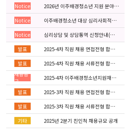
2026년 이주배경청소년 지원 분야
Notice
종사자 역량강화 교육 일정 안내
이주배경청소년 대상 심리사회적응
Notice
검사 연수동영상 개편 안내
심리상담 및 상담통역 신청안내(의뢰
Notice
서첨부)
2025-4차 직원 채용 면접전형 합격
발표
자 및 적격심사 안내
2025-4차 직원 채용 서류전형 합격
발표
자 발표 및 면접전형 안내
채용공
2025-4차 이주배경청소년지원재단
고
직원(사업운영부) 채용공고 (~8/4)
2025-3차 직원 채용 면접전형 합격
발표
자 발표 및 적격심사 안내
2025-3차 직원 채용 서류전형 합격
발표
자 발표 및 면접전형 안내
2025년 2분기 친인척 채용규모 공개
기타