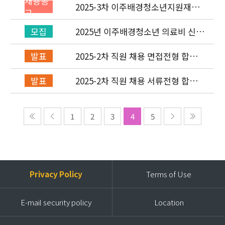
채용공
2025-3차 이주배경청소년지원재단
고
직원(기획운영실/회계) 채용공고
(~7/6)
2025년 이주배경청소년 의료비 신청
모집
(2차) 안내
2025-2차 직원 채용 면접전형 합격
발표
자 발표 및 적격심사 안내
2025-2차 직원 채용 서류전형 합격
발표
자 발표 및 면접전형 안내
1
2
3
4
5
Privacy Policy
Terms of Use
E-mail security policy
Location