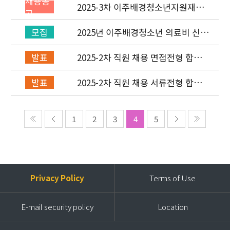
채용공
2025-3차 이주배경청소년지원재단
고
직원(기획운영실/회계) 채용공고
(~7/6)
2025년 이주배경청소년 의료비 신청
모집
(2차) 안내
2025-2차 직원 채용 면접전형 합격
발표
자 발표 및 적격심사 안내
2025-2차 직원 채용 서류전형 합격
발표
자 발표 및 면접전형 안내
1
2
3
4
5
Privacy Policy
Terms of Use
E-mail security policy
Location