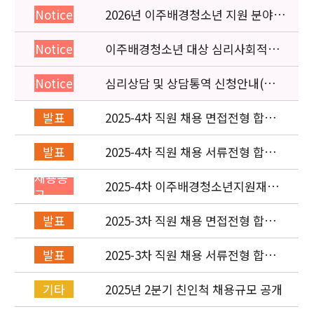
2026년 이주배경청소년 지원 분야
Notice
종사자 역량강화 교육 일정 안내
이주배경청소년 대상 심리사회적응
Notice
검사 연수동영상 개편 안내
심리상담 및 상담통역 신청안내(의뢰
Notice
서첨부)
2025-4차 직원 채용 면접전형 합격
발표
자 및 적격심사 안내
2025-4차 직원 채용 서류전형 합격
발표
자 발표 및 면접전형 안내
채용공
2025-4차 이주배경청소년지원재단
고
직원(사업운영부) 채용공고 (~8/4)
2025-3차 직원 채용 면접전형 합격
발표
자 발표 및 적격심사 안내
2025-3차 직원 채용 서류전형 합격
발표
자 발표 및 면접전형 안내
2025년 2분기 친인척 채용규모 공개
기타