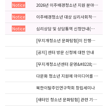
2026년 이주배경청소년 지원 분야
Notice
종사자 역량강화 교육 일정 안내
이주배경청소년 대상 심리사회적응
Notice
검사 연수동영상 개편 안내
심리상담 및 상담통역 신청안내(의뢰
Notice
서첨부)
[무지개청소년 문화탐험]이 진행됩
니다.
[공지] 센터 방문 신청에 대한 안내
[무지개청소년센터 운영&#8228;자
문위원회 회의] 개최
다문화 청소년 지원에 아이디어를 제
안해 주세요.
북한이탈주민연구학회 창립세미나
[새터민 청소년 문화탐험] 관련 기관
실무자 간담회