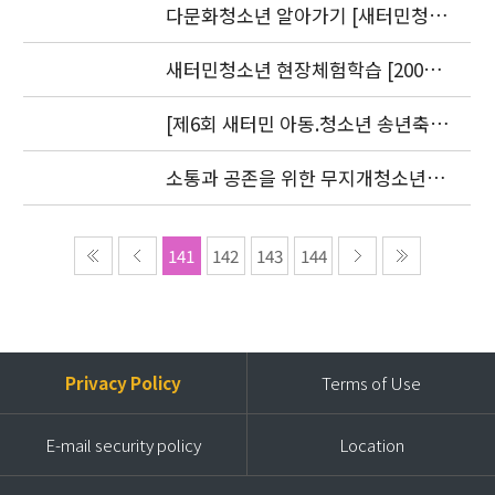
9.20)
다문화청소년 알아가기 [새터민청소
년] 편 발간(2006. 7.25)
새터민청소년 현장체험학습 [2006.
8. 30-31]
[제6회 새터민 아동.청소년 송년축
제] 2006 더 크고 싶은 아이들
소통과 공존을 위한 무지개청소년센
터 세미나 2006 언론보도자료
141
142
143
144
Privacy Policy
Terms of Use
E-mail security policy
Location