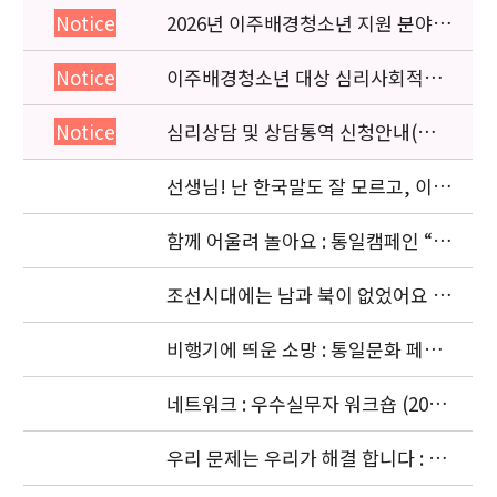
2026년 이주배경청소년 지원 분야
Notice
종사자 역량강화 교육 일정 안내
이주배경청소년 대상 심리사회적응
Notice
검사 연수동영상 개편 안내
심리상담 및 상담통역 신청안내(의뢰
Notice
서첨부)
선생님! 난 한국말도 잘 모르고, 이젠
몽골말도 잘 모르겠어요: 이주청소년
관련
함께 어울려 놀아요 : 통일캠페인 “얼
싸안고” 공동주최 (2006. 11.5)
조선시대에는 남과 북이 없었어요 :
경복궁 돌아보기 (2006. 10. 4)
비행기에 띄운 소망 : 통일문화 페스
티벌 [남북청소년대화] (2006. 9.18-
9.20)
네트워크 : 우수실무자 워크숍 (2006.
9. 18 ~ 9. 22)
우리 문제는 우리가 해결 합니다 : 청
소년기획단의 활동 (2006. 8.24-