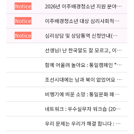
2026년 이주배경청소년 지원 분야
Notice
종사자 역량강화 교육 일정 안내
이주배경청소년 대상 심리사회적응
Notice
검사 연수동영상 개편 안내
심리상담 및 상담통역 신청안내(의뢰
Notice
서첨부)
선생님! 난 한국말도 잘 모르고, 이젠
몽골말도 잘 모르겠어요: 이주청소년
관련
함께 어울려 놀아요 : 통일캠페인 “얼
싸안고” 공동주최 (2006. 11.5)
조선시대에는 남과 북이 없었어요 :
경복궁 돌아보기 (2006. 10. 4)
비행기에 띄운 소망 : 통일문화 페스
티벌 [남북청소년대화] (2006. 9.18-
9.20)
네트워크 : 우수실무자 워크숍 (2006.
9. 18 ~ 9. 22)
우리 문제는 우리가 해결 합니다 : 청
소년기획단의 활동 (2006. 8.24-