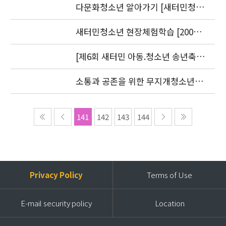
9.20)
다문화청소년 알아가기 [새터민청소
년] 편 발간(2006. 7.25)
새터민청소년 현장체험학습 [2006.
8. 30-31]
[제6회 새터민 아동.청소년 송년축
제] 2006 더 크고 싶은 아이들
소통과 공존을 위한 무지개청소년센
터 세미나 2006 언론보도자료
141
142
143
144
Privacy Policy
Terms of Use
E-mail security policy
Location