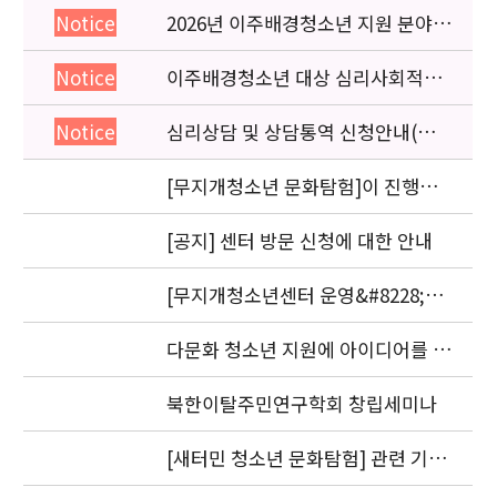
2026년 이주배경청소년 지원 분야
Notice
종사자 역량강화 교육 일정 안내
이주배경청소년 대상 심리사회적응
Notice
검사 연수동영상 개편 안내
심리상담 및 상담통역 신청안내(의뢰
Notice
서첨부)
[무지개청소년 문화탐험]이 진행됩
니다.
[공지] 센터 방문 신청에 대한 안내
[무지개청소년센터 운영&#8228;자
문위원회 회의] 개최
다문화 청소년 지원에 아이디어를 제
안해 주세요.
북한이탈주민연구학회 창립세미나
[새터민 청소년 문화탐험] 관련 기관
실무자 간담회