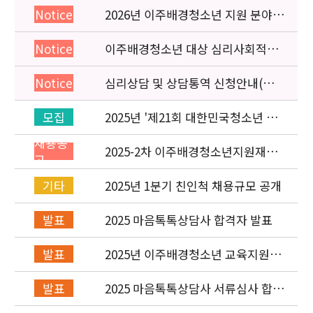
2026년 이주배경청소년 지원 분야
Notice
종사자 역량강화 교육 일정 안내
이주배경청소년 대상 심리사회적응
Notice
검사 연수동영상 개편 안내
심리상담 및 상담통역 신청안내(의뢰
Notice
서첨부)
2025년 '제21회 대한민국청소년 박
모집
람회' 이주배경청소년지원재단 홍보
채용공
운영 부스 자원봉사자 신청·접수
2025-2차 이주배경청소년지원재단
고
직원(개발협력부) 채용공고 (~5/6)
2025년 1분기 친인척 채용규모 공개
기타
2025 마음톡톡상담사 합격자 발표
발표
2025년 이주배경청소년 교육지원사
발표
업 레인보우스쿨 개설기관 선정 결과
2025 마음톡톡상담사 서류심사 합격
발표
자 발표