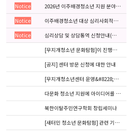
2026년 이주배경청소년 지원 분야
Notice
종사자 역량강화 교육 일정 안내
이주배경청소년 대상 심리사회적응
Notice
검사 연수동영상 개편 안내
심리상담 및 상담통역 신청안내(의뢰
Notice
서첨부)
[무지개청소년 문화탐험]이 진행됩
니다.
[공지] 센터 방문 신청에 대한 안내
[무지개청소년센터 운영&#8228;자
문위원회 회의] 개최
다문화 청소년 지원에 아이디어를 제
안해 주세요.
북한이탈주민연구학회 창립세미나
[새터민 청소년 문화탐험] 관련 기관
실무자 간담회