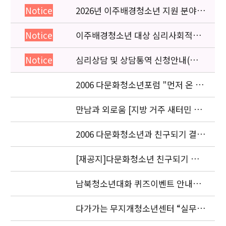
2026년 이주배경청소년 지원 분야
Notice
종사자 역량강화 교육 일정 안내
이주배경청소년 대상 심리사회적응
Notice
검사 연수동영상 개편 안내
심리상담 및 상담통역 신청안내(의뢰
Notice
서첨부)
2006 다문화청소년포럼 "먼저 온 미
래" 개최 안내
만남과 외로움 [지방 거주 새터민 청
소년의 적응과 과제] 세미나.
2006 다문화청소년과 친구되기 결과
발표 안내
[재공지]다문화청소년 친구되기 공
모전 결과발표 연기 안내
남북청소년대화 퀴즈이벤트 안내입
니다.
다가가는 무지개청소년센터 “실무자
워크숍” 안내 및 신청