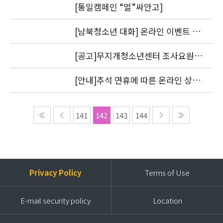
[통일캠페인 “얼”싸안고]
[남북청소년 대화] 온라인 이벤트 1
차 도토리를 지급했습니다.
[공고]무지개청소년센터 조사요원
모집
[안내]추석 연휴에 따른 온라인 상담
답변 처리 방침
141
142
143
144
Privacy Policy
Terms of Use
E-mail security policy
Location