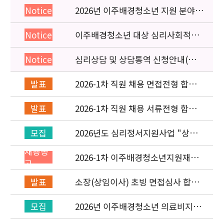
2026년 이주배경청소년 지원 분야
Notice
종사자 역량강화 교육 일정 안내
이주배경청소년 대상 심리사회적응
Notice
검사 연수동영상 개편 안내
심리상담 및 상담통역 신청안내(의뢰
Notice
서첨부)
2026-1차 직원 채용 면접전형 합격
발표
자 발표 및 적격심사 안내
2026-1차 직원 채용 서류전형 합격
발표
자 발표 및 면접전형 안내
2026년도 심리정서지원사업 "상담
모집
통역지원사(중국어, 베트남어, 러시
채용공
아어어, 몽골어)" 선발 공고
2026-1차 이주배경청소년지원재단
고
직원(기획운영실/사업운영부) 채용
공고 (~3/22)
소장(상임이사) 초빙 면접심사 합격
발표
자 발표
2026년 이주배경청소년 의료비지원
모집
사업 안내(사업 마감)