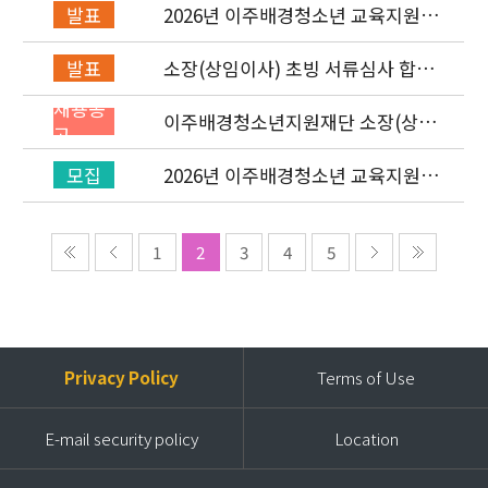
2026년 이주배경청소년 교육지원사
발표
업 레인보우스쿨 개설기관 선정 결과
소장(상임이사) 초빙 서류심사 합격
발표
자 발표 및 면접 심사 안내
채용공
이주배경청소년지원재단 소장(상임
고
이사) 초빙 공고
2026년 이주배경청소년 교육지원사
모집
업 ‘레인보우스쿨’ 개설기관 신청 공
고
1
2
3
4
5
Privacy Policy
Terms of Use
E-mail security policy
Location