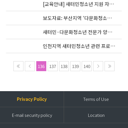
안내
[교육안내] 새터민청소년 지원 자원
봉사자 양성과정 참가자 모집 안내
보도자료: 부산지역 '다문화청소년
생활권내 맞춤형 서비스' 제공
새터민·다문화청소년 전문가 양성교
육 연수생 모집
인천지역 새터민청소년 관련 프로젝
트 조정자 발표
136
137
138
139
140
Privacy Policy
Terms of Use
E-mail security policy
Location