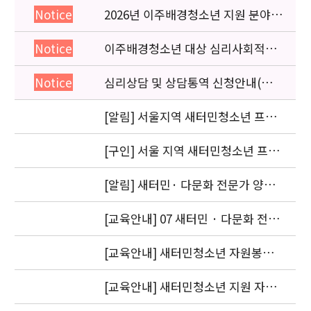
2026년 이주배경청소년 지원 분야
Notice
종사자 역량강화 교육 일정 안내
이주배경청소년 대상 심리사회적응
Notice
검사 연수동영상 개편 안내
심리상담 및 상담통역 신청안내(의뢰
Notice
서첨부)
[알림] 서울지역 새터민청소년 프로
젝트 코디네이터 서류전형 합격자 안
내
[구인] 서울 지역 새터민청소년 프로
젝트 코디네이터 모집 공고
[알림] 새터민· 다문화 전문가 양성
교육(초급) 자료
[교육안내] 07 새터민 · 다문화 전문
가 양성 교육(초급) 신청자 명단입니
다.
[교육안내] 새터민청소년 자원봉사
자 양성과정 교육 장소 안내
[교육안내] 새터민청소년 지원 자원
봉사자 양성과정 참가자 추가 모집