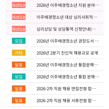
2026년 이주배경청소년 지원 분야
Notice
종사자 역량강화 교육 일정 안내
이주배경청소년 대상 심리사회적응
Notice
검사 연수동영상 개편 안내
심리상담 및 상담통역 신청안내(의뢰
Notice
서첨부)
2026년 이주배경청소년 권장도서 목
모집
록 구성을 위한 청소년 참여 이벤트
안내
2026년 2분기 친인척 채용규모 공개
기타
2026년 이주배경청소년 통합문해력
발표
교육지원사업 수행기관 선정 결과 발
표
2026년 이주배경청소년 통합 문해력
모집
교육지원 사업 위탁기관 신청 공고
2026-2차 직원 채용 면접전형 합격
발표
자 발표 및 적격심사 안내
2026-2차 직원 채용 서류전형 합격
발표
자 발표 및 면접전형 안내