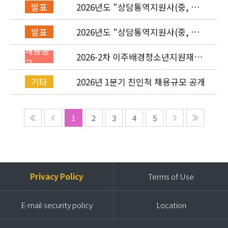
2026년도 "상담통역지원사(중, 베,
발표
러, 몽)" 면접심사 합격자 발표
2026년도 "상담통역지원사(중, 베,
발표
러, 몽)" 서류심사 합격자 발표
채용공
2026-2차 이주배경청소년지원재단
고
직원(기획운영실/사업운영부/개발
협력부) 채용공고 (~4/26)
2026년 1분기 친인척 채용규모 공개
기타
1
2
3
4
5
Privacy Policy
Terms of Use
E-mail security policy
Location