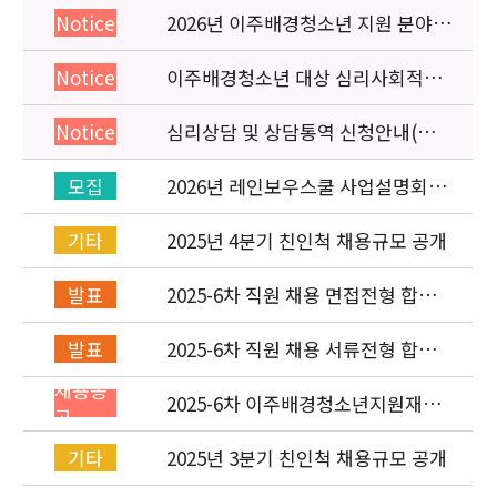
2026년 이주배경청소년 지원 분야
Notice
종사자 역량강화 교육 일정 안내
이주배경청소년 대상 심리사회적응
Notice
검사 연수동영상 개편 안내
심리상담 및 상담통역 신청안내(의뢰
Notice
서첨부)
2026년 레인보우스쿨 사업설명회(온
모집
라인) 안내
2025년 4분기 친인척 채용규모 공개
기타
2025-6차 직원 채용 면접전형 합격
발표
자 발표 및 적격심사 안내
2025-6차 직원 채용 서류전형 합격
발표
자 발표 및 면접전형 안내
채용공
2025-6차 이주배경청소년지원재단
고
직원(기획운영실) 채용공고
(~11/16)
2025년 3분기 친인척 채용규모 공개
기타