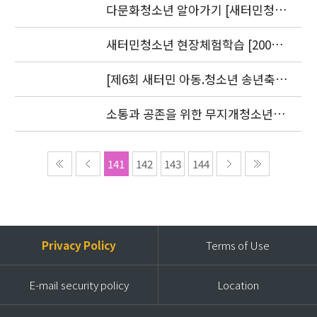
9.20)
다문화청소년 알아가기 [새터민청소
년] 편 발간(2006. 7.25)
새터민청소년 현장체험학습 [2006.
8. 30-31]
[제6회 새터민 아동.청소년 송년축
제] 2006 더 크고 싶은 아이들
소통과 공존을 위한 무지개청소년센
터 세미나 2006 언론보도자료
141
142
143
144
Privacy Policy
Terms of Use
E-mail security policy
Location