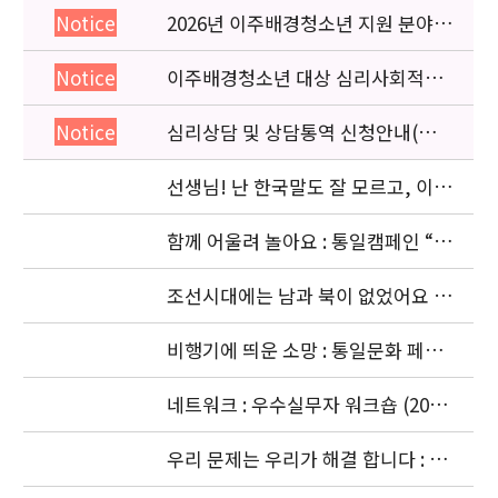
2026년 이주배경청소년 지원 분야
Notice
종사자 역량강화 교육 일정 안내
이주배경청소년 대상 심리사회적응
Notice
검사 연수동영상 개편 안내
심리상담 및 상담통역 신청안내(의뢰
Notice
서첨부)
선생님! 난 한국말도 잘 모르고, 이젠
몽골말도 잘 모르겠어요: 이주청소년
관련
함께 어울려 놀아요 : 통일캠페인 “얼
싸안고” 공동주최 (2006. 11.5)
조선시대에는 남과 북이 없었어요 :
경복궁 돌아보기 (2006. 10. 4)
비행기에 띄운 소망 : 통일문화 페스
티벌 [남북청소년대화] (2006. 9.18-
9.20)
네트워크 : 우수실무자 워크숍 (2006.
9. 18 ~ 9. 22)
우리 문제는 우리가 해결 합니다 : 청
소년기획단의 활동 (2006. 8.24-