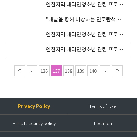
인천지역 새터민청소년 관련 프로젝
트 조정자 모집 발표
"새날을 향해 비상하는 진로탐색여
행"(장소변경)
인천지역 새터민청소년 관련 프로젝
트 조정자 모집 발표 연기
인천지역 새터민청소년 관련 프로젝
트 조정자 모집공고
136
137
138
139
140
Privacy Policy
Terms of Use
E-mail security policy
Location