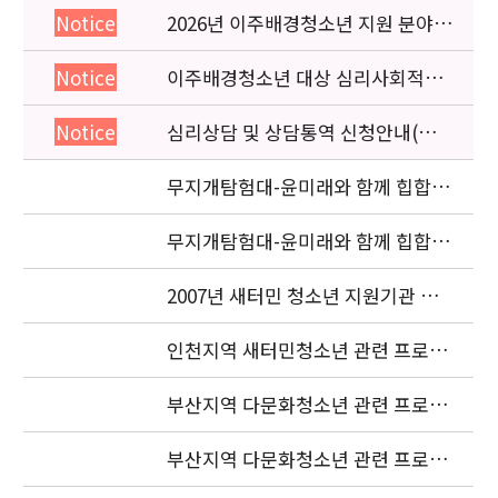
2026년 이주배경청소년 지원 분야
Notice
종사자 역량강화 교육 일정 안내
이주배경청소년 대상 심리사회적응
Notice
검사 연수동영상 개편 안내
심리상담 및 상담통역 신청안내(의뢰
Notice
서첨부)
무지개탐험대-윤미래와 함께 힙합을
배워요 (사진2 )
무지개탐험대-윤미래와 함께 힙합을
배워요(사진 1)
2007년 새터민 청소년 지원기관 공
동협력사업 중간보고서 요청
인천지역 새터민청소년 관련 프로젝
트 조정자 모집 재공고
부산지역 다문화청소년 관련 프로젝
트 조정자 최종 합격자 발표
부산지역 다문화청소년 관련 프로젝
트 조정자 1차 서류전형 합격자 발표