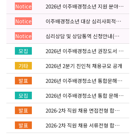
2026년 이주배경청소년 지원 분야
Notice
종사자 역량강화 교육 일정 안내
이주배경청소년 대상 심리사회적응
Notice
검사 연수동영상 개편 안내
심리상담 및 상담통역 신청안내(의뢰
Notice
서첨부)
2026년 이주배경청소년 권장도서 목
모집
록 구성을 위한 청소년 참여 이벤트
안내
2026년 2분기 친인척 채용규모 공개
기타
2026년 이주배경청소년 통합문해력
발표
교육지원사업 수행기관 선정 결과 발
표
2026년 이주배경청소년 통합 문해력
모집
교육지원 사업 위탁기관 신청 공고
2026-2차 직원 채용 면접전형 합격
발표
자 발표 및 적격심사 안내
2026-2차 직원 채용 서류전형 합격
발표
자 발표 및 면접전형 안내