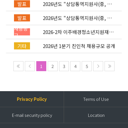
2026년도 "상담통역지원사(중, 베,
발표
러, 몽)" 면접심사 합격자 발표
2026년도 "상담통역지원사(중, 베,
발표
러, 몽)" 서류심사 합격자 발표
채용공
2026-2차 이주배경청소년지원재단
고
직원(기획운영실/사업운영부/개발
협력부) 채용공고 (~4/26)
2026년 1분기 친인척 채용규모 공개
기타
1
2
3
4
5
Privacy Policy
Terms of Use
E-mail security policy
Location