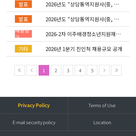
2026년도 "상담통역지원사(중, 베,
발표
러, 몽)" 면접심사 합격자 발표
2026년도 "상담통역지원사(중, 베,
발표
러, 몽)" 서류심사 합격자 발표
채용공
2026-2차 이주배경청소년지원재단
고
직원(기획운영실/사업운영부/개발
협력부) 채용공고 (~4/26)
2026년 1분기 친인척 채용규모 공개
기타
1
2
3
4
5
Privacy Policy
Terms of Use
E-mail security policy
Location