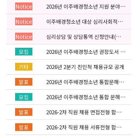
2026년 이주배경청소년 지원 분야
Notice
종사자 역량강화 교육 일정 안내
이주배경청소년 대상 심리사회적응
Notice
검사 연수동영상 개편 안내
심리상담 및 상담통역 신청안내(의뢰
Notice
서첨부)
2026년 이주배경청소년 권장도서 목
모집
록 구성을 위한 청소년 참여 이벤트
안내
2026년 2분기 친인척 채용규모 공개
기타
2026년 이주배경청소년 통합문해력
발표
교육지원사업 수행기관 선정 결과 발
표
2026년 이주배경청소년 통합 문해력
모집
교육지원 사업 위탁기관 신청 공고
2026-2차 직원 채용 면접전형 합격
발표
자 발표 및 적격심사 안내
2026-2차 직원 채용 서류전형 합격
발표
자 발표 및 면접전형 안내