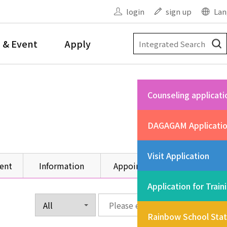
login
sign up
Lan
 & Event
Apply
Counseling applicati
DAGAGAM Applicati
Visit Application
ent
Information
Appointment
Other
Application for Train
Rainbow School Sta