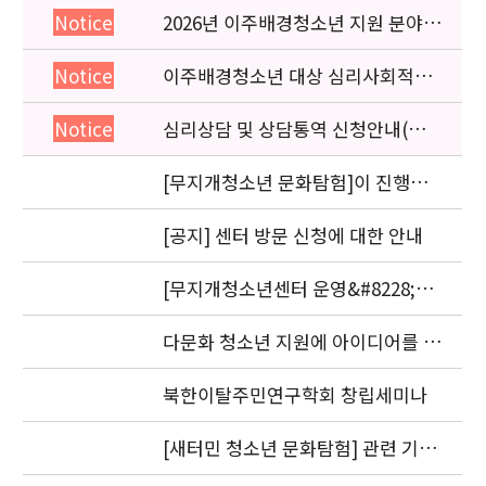
2026년 이주배경청소년 지원 분야
Notice
종사자 역량강화 교육 일정 안내
이주배경청소년 대상 심리사회적응
Notice
검사 연수동영상 개편 안내
심리상담 및 상담통역 신청안내(의뢰
Notice
서첨부)
[무지개청소년 문화탐험]이 진행됩
니다.
[공지] 센터 방문 신청에 대한 안내
[무지개청소년센터 운영&#8228;자
문위원회 회의] 개최
다문화 청소년 지원에 아이디어를 제
안해 주세요.
북한이탈주민연구학회 창립세미나
[새터민 청소년 문화탐험] 관련 기관
실무자 간담회