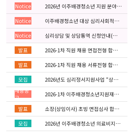
2026년 이주배경청소년 지원 분야
Notice
종사자 역량강화 교육 일정 안내
이주배경청소년 대상 심리사회적응
Notice
검사 연수동영상 개편 안내
심리상담 및 상담통역 신청안내(의뢰
Notice
서첨부)
2026-1차 직원 채용 면접전형 합격
발표
자 발표 및 적격심사 안내
2026-1차 직원 채용 서류전형 합격
발표
자 발표 및 면접전형 안내
2026년도 심리정서지원사업 "상담
모집
통역지원사(중국어, 베트남어, 러시
채용공
아어어, 몽골어)" 선발 공고
2026-1차 이주배경청소년지원재단
고
직원(기획운영실/사업운영부) 채용
공고 (~3/22)
소장(상임이사) 초빙 면접심사 합격
발표
자 발표
2026년 이주배경청소년 의료비지원
모집
사업 안내(사업 마감)