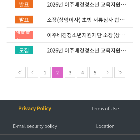
2026년 이주배경청소년 교육지원사
발표
업 레인보우스쿨 개설기관 선정 결과
소장(상임이사) 초빙 서류심사 합격
발표
자 발표 및 면접 심사 안내
채용공
이주배경청소년지원재단 소장(상임
고
이사) 초빙 공고
2026년 이주배경청소년 교육지원사
모집
업 ‘레인보우스쿨’ 개설기관 신청 공
고
1
2
3
4
5
Privacy Policy
Terms of Use
E-mail security policy
Location