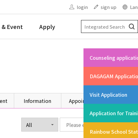
login
sign up
Lan
 & Event
Apply
Counseling applicati
DAGAGAM Applicati
Visit Application
ent
Information
Appointment
Other
Application for Train
Rainbow School Sta