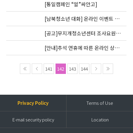
[통일캠페인 “얼”싸안고]
[남북청소년 대화] 온라인 이벤트 1
차 도토리를 지급했습니다.
[공고]무지개청소년센터 조사요원
모집
[안내]추석 연휴에 따른 온라인 상담
답변 처리 방침
141
142
143
144
Privacy Policy
Terms of Use
E-mail security policy
Location