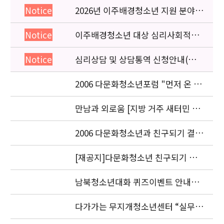
2026년 이주배경청소년 지원 분야
Notice
종사자 역량강화 교육 일정 안내
이주배경청소년 대상 심리사회적응
Notice
검사 연수동영상 개편 안내
심리상담 및 상담통역 신청안내(의뢰
Notice
서첨부)
2006 다문화청소년포럼 "먼저 온 미
래" 개최 안내
만남과 외로움 [지방 거주 새터민 청
소년의 적응과 과제] 세미나.
2006 다문화청소년과 친구되기 결과
발표 안내
[재공지]다문화청소년 친구되기 공
모전 결과발표 연기 안내
남북청소년대화 퀴즈이벤트 안내입
니다.
다가가는 무지개청소년센터 “실무자
워크숍” 안내 및 신청