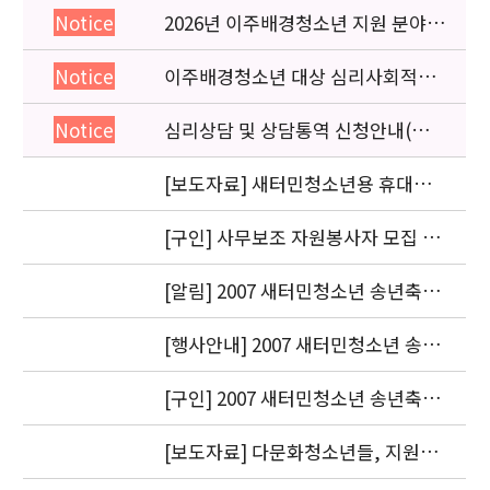
2026년 이주배경청소년 지원 분야
Notice
종사자 역량강화 교육 일정 안내
이주배경청소년 대상 심리사회적응
Notice
검사 연수동영상 개편 안내
심리상담 및 상담통역 신청안내(의뢰
Notice
서첨부)
[보도자료] 새터민청소년용 휴대폰
매뉴얼 남북 출신 청소년들이 공동
제작
[구인] 사무보조 자원봉사자 모집 안
내
[알림] 2007 새터민청소년 송년축제
에 참석해 주신 모든 분들께 감사드
립니다.
[행사안내] 2007 새터민청소년 송년
축제에 초대합니다.
[구인] 2007 새터민청소년 송년축제
자원봉사자 모집
[보도자료] 다문화청소년들, 지원대
상에서 벗어나 변화의 주체로 우뚝서