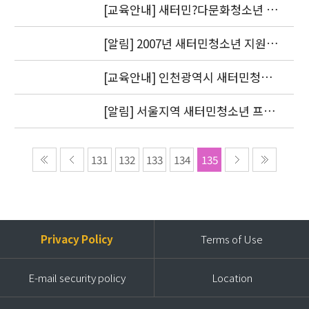
다
[교육안내] 새터민?다문화청소년 전
문가 양성교육 신청자 모집
[알림] 2007년 새터민청소년 지원기
관 공동협력사업 최종보고서 제출(
정산 증빙서류 첨부 수정)
[교육안내] 인천광역시 새터민청소
년 종합지원협의체 실무자 연수 개최
[알림] 서울지역 새터민청소년 프로
젝트 코디네이터 최종합격자 안내
131
132
133
134
135
Privacy Policy
Terms of Use
E-mail security policy
Location