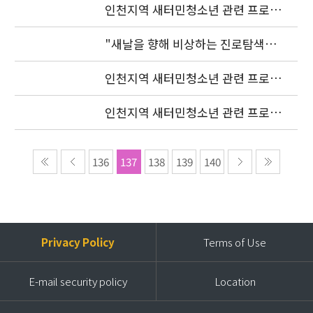
인천지역 새터민청소년 관련 프로젝
트 조정자 모집 발표
"새날을 향해 비상하는 진로탐색여
행"(장소변경)
인천지역 새터민청소년 관련 프로젝
트 조정자 모집 발표 연기
인천지역 새터민청소년 관련 프로젝
트 조정자 모집공고
136
137
138
139
140
Privacy Policy
Terms of Use
E-mail security policy
Location