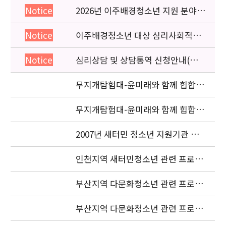
2026년 이주배경청소년 지원 분야
Notice
종사자 역량강화 교육 일정 안내
이주배경청소년 대상 심리사회적응
Notice
검사 연수동영상 개편 안내
심리상담 및 상담통역 신청안내(의뢰
Notice
서첨부)
무지개탐험대-윤미래와 함께 힙합을
배워요 (사진2 )
무지개탐험대-윤미래와 함께 힙합을
배워요(사진 1)
2007년 새터민 청소년 지원기관 공
동협력사업 중간보고서 요청
인천지역 새터민청소년 관련 프로젝
트 조정자 모집 재공고
부산지역 다문화청소년 관련 프로젝
트 조정자 최종 합격자 발표
부산지역 다문화청소년 관련 프로젝
트 조정자 1차 서류전형 합격자 발표