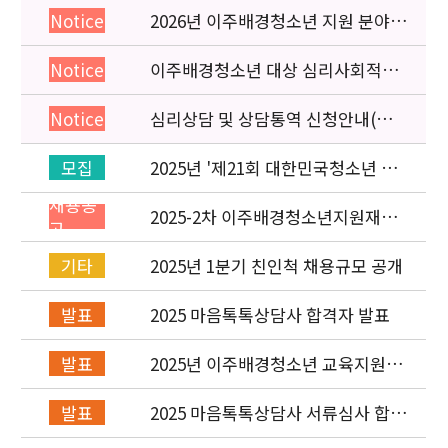
2026년 이주배경청소년 지원 분야
Notice
종사자 역량강화 교육 일정 안내
이주배경청소년 대상 심리사회적응
Notice
검사 연수동영상 개편 안내
심리상담 및 상담통역 신청안내(의뢰
Notice
서첨부)
2025년 '제21회 대한민국청소년 박
모집
람회' 이주배경청소년지원재단 홍보
채용공
운영 부스 자원봉사자 신청·접수
2025-2차 이주배경청소년지원재단
고
직원(개발협력부) 채용공고 (~5/6)
2025년 1분기 친인척 채용규모 공개
기타
2025 마음톡톡상담사 합격자 발표
발표
2025년 이주배경청소년 교육지원사
발표
업 레인보우스쿨 개설기관 선정 결과
2025 마음톡톡상담사 서류심사 합격
발표
자 발표