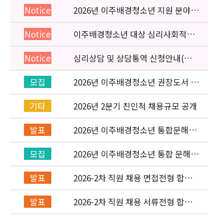
2026년 이주배경청소년 지원 분야
Notice
종사자 역량강화 교육 일정 안내
이주배경청소년 대상 심리사회적응
Notice
검사 연수동영상 개편 안내
심리상담 및 상담통역 신청안내(의뢰
Notice
서첨부)
2026년 이주배경청소년 권장도서 목
모집
록 구성을 위한 청소년 참여 이벤트
안내
2026년 2분기 친인척 채용규모 공개
기타
2026년 이주배경청소년 통합문해력
발표
교육지원사업 수행기관 선정 결과 발
표
2026년 이주배경청소년 통합 문해력
모집
교육지원 사업 위탁기관 신청 공고
2026-2차 직원 채용 면접전형 합격
발표
자 발표 및 적격심사 안내
2026-2차 직원 채용 서류전형 합격
발표
자 발표 및 면접전형 안내