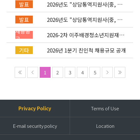
2026년도 "상담통역지원사(중, 베,
발표
러, 몽)" 면접심사 합격자 발표
2026년도 "상담통역지원사(중, 베,
발표
러, 몽)" 서류심사 합격자 발표
채용공
2026-2차 이주배경청소년지원재단
고
직원(기획운영실/사업운영부/개발
협력부) 채용공고 (~4/26)
2026년 1분기 친인척 채용규모 공개
기타
1
2
3
4
5
Privacy Policy
Terms of Use
E-mail security policy
Location