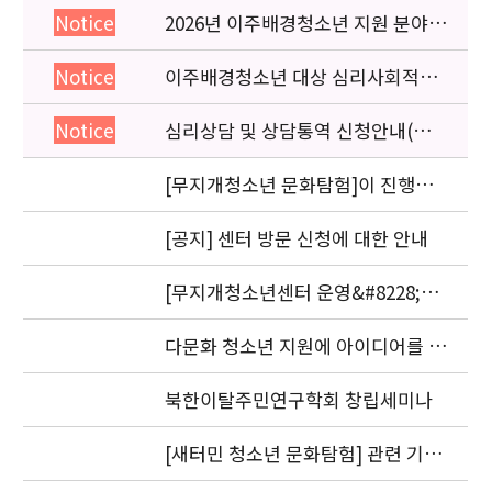
2026년 이주배경청소년 지원 분야
Notice
종사자 역량강화 교육 일정 안내
이주배경청소년 대상 심리사회적응
Notice
검사 연수동영상 개편 안내
심리상담 및 상담통역 신청안내(의뢰
Notice
서첨부)
[무지개청소년 문화탐험]이 진행됩
니다.
[공지] 센터 방문 신청에 대한 안내
[무지개청소년센터 운영&#8228;자
문위원회 회의] 개최
다문화 청소년 지원에 아이디어를 제
안해 주세요.
북한이탈주민연구학회 창립세미나
[새터민 청소년 문화탐험] 관련 기관
실무자 간담회